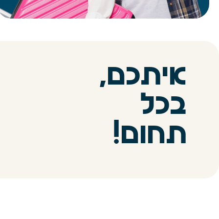
איתכם,
בכל
המר
לביטוח 
משלי
תחום!