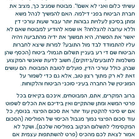
עשיתי כלום ואני לא אשם!". מבוטח שמגיב כך, מציב את
חברת הביטוח בפני דילמה. האם להמשיך לנהל משא
ומתן בסיכון לעלויות גבוהות יותר עבור שעות עורכי דין
וללא ערובה להצלחה? או שמא להודיע למבוטח שאם לא
יאשר את הפשרה, היא תמשוך את ידיה מהתביעה ויהיה
עליו להתמודד לבד מול התובע? למרות שיצא לחברות
הביטוח שם די רע בעניין תשלום תגמולי ביטוח (הכסף שהן
משלמות לתובעים/ניזוקים), חשוב לדעת שאנשי המקצוע
שבהן, כולל עורכי הדין, פועלים לטובת המבוטח. הם עושים
זאת לא רק מתוך רצון טוב, אלא גם כדי לשמור על
המוניטין של החברה בעיני סוכני הביטוח והלקוחות.
ברוב המקרים, אתם, המבוטחים, אינכם בקיאים בכל
פרטי המשא ומתן שהתקיים ואין בידיכם את הכלים לשפוט
אם יש סיכוי להקטין עוד יותר את סכום הפיצוי. בנוסף, כל
עוד סכום הפיצוי נמוך מגבול הכיסוי של הפוליסה (הסכום
המקסימלי לתשלום הנקוב בפוליסה שלכם), ושקל לא
אמור לצאת לכם מהכיס (פרט להשתתפות עצמית אם