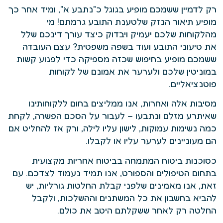
רק לדמיין ששמכם מופיע בגוגל כ"נתבע א", ומיד אחר כך
מופיע תיאור הנזק שלטענת התובע גרמתם! מי
מהלקוחות שלכם יעמיק ויבדוק כיצד עורך דינכם שלל
את טיעוני התובע ועוד בשפה משפטית? עצם העובדה
ששמכם מופיע בחיפוש שכזה מספיקה כדי לפגוע קשות
במוניטין שלכם ולערער את אמונם של לקוחות
פוטנציאליים.
מסיבות אלה ואחרות, אנו ממליצים בחום ללקוחותינו
שאיתרע מזלם ונתבעו – לעבור על הסכם הפשרה, לקחת
כמה נשימות עמוקות, לישון עליו לילה, ורק אז להחליט אם
הם מעוניינים לערער עליו או לקבלו.
כסוכנות ביטוח המתמחה בביטוח אחריות מקצועית
בתחום הטיפולים והספורט, אנו תמיד נעמוד לצדכם. עם
זאת, אנו מאמינים שלפני קבלת החלטות גורליות, יש
להביא בחשבון את כל המשתנים וההשלכות, ולקבל
החלטה רק לאחר ששקלתם היטב את כולם.