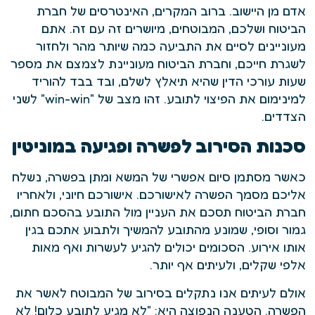
אדם מן היישוב. ברוב המקרים, האינטרסים של חברת
הביטוח ושלכם, המבוטחים, מיושרים זה עם זה. אתם
מעוניינים לסיים את התביעה כמה שיותר מהר ולחזור
לשגרת חייכם, וחברת הביטוח מעוניינת לצמצם את מספר
שעות עורכי הדין שהיא תיאלץ לשלם, ובד בבד להוריד
למינימום את הפיצוי לתובע. זהו מצב של "win-win" לשני
הצדדים.
סכנות הסירוב לפשרה ופגיעה במוניטין
כאשר מסתמן סיום אפשרי של המשא ומתן בפשרה, נשלח
אליכם מסמך הפשרה לאישורכם. אישורכם חיוני, ולאחריו
חברת הביטוח תסכם את העניין מול התובע בהסכם חתום,
גמור וסופי, שמונע מהתובע להמשיך ולתבוע אתכם בגין
אותו אירוע. הסכומים יכולים להגיע לעשרות ואף מאות
אלפי שקלים, ולעיתים אף יותר.
אולם לעיתים אנו נתקלים בסירוב של המבוטח לאשר את
הפשרה. הטענה הנפוצה היא: "לא מגיע לתובע כלום! לא