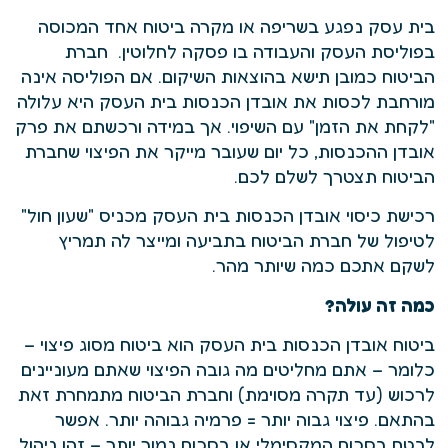
בית עסק נפגע בשריפה או מקרה ביטוח אחד המכוסה
בפוליסת העסק והעבודה בו פסקה לחלוטין. חברת
הביטוח כמובן תישא בהוצאות השיקום. אם הפוליסה אינה
מורחבת לכסות את אובדן הכנסות בית העסק היא עלולה
"לקחת את הזמן" עם השיפוי. אך במידה ורכשתם את פרק
אובדן ההכנסות, כל יום שעובר מייקר את הפיצוי שחברת
הביטוח תצטרך לשלם לכם.
רכישת כיסוי אובדן הכנסות בית העסק מכניס "שעון חול"
לטיפול של חברת הביטוח בתביעה ומייצר לה תמריץ
לשקם אתכם כמה שיותר מהר.
כמה זה עולה?
ביטוח אובדן הכנסות בית העסק הוא ביטוח מסוג פיצוי –
כלומר – אתם מחליטים מה גובה הפיצוי שאתם מעוניינים
לרכוש (עד תקרה מסוימת) וחברת הביטוח מתמחרת זאת
בהתאם. פיצוי גבוה יותר = פרמיה גבוהה יותר. אפשר
לבטח בסכום המקסימלי או בסכום נמוך יותר – זהו ניהול