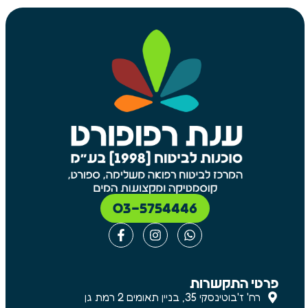
03-5754446
פרטי התקשרות
רח' ז'בוטינסקי 35, בניין תאומים 2 רמת גן