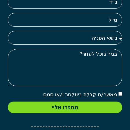
מאשר/ת קבלת ניוזלטר ו/או סמס
תחזרו אליי